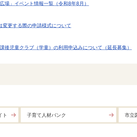
広場」イベント情報一覧（令和8年8月）
は変更する際の申請様式について
課後児童クラブ（学童）の利用申込みについて（延長募集）
もの『できる』を応援！」（リーフレットのご案内）
イト
子育て人材バンク
市立