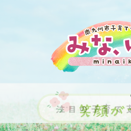
2
枚
目
の
ス
ラ
イ
ド