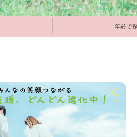
年齢で
2
枚
目
の
ス
ラ
イ