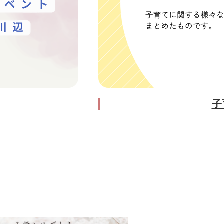
ド
子育て応援