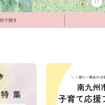
的で探す
3
枚
目
の
ス
ラ
イ