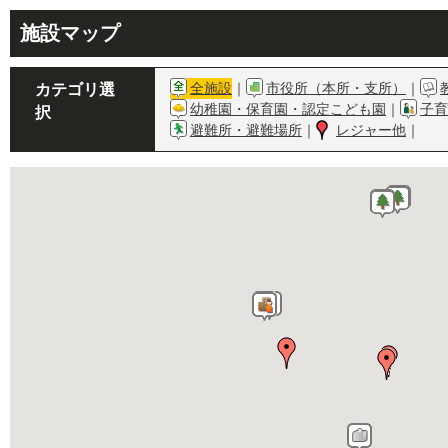
施設マップ
全施設
｜
市役所（本所・支所）
｜
カテゴリ選
幼稚園・保育園・認定こども園
｜
子育
択
避難所・避難場所
｜
レジャー他
｜