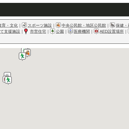
教育・文化
｜
スポーツ施設
｜
中央公民館・地区公民館
｜
保健・
て支援施設
｜
市営住宅
｜
公園
｜
医療機関
｜
AED設置場所
｜