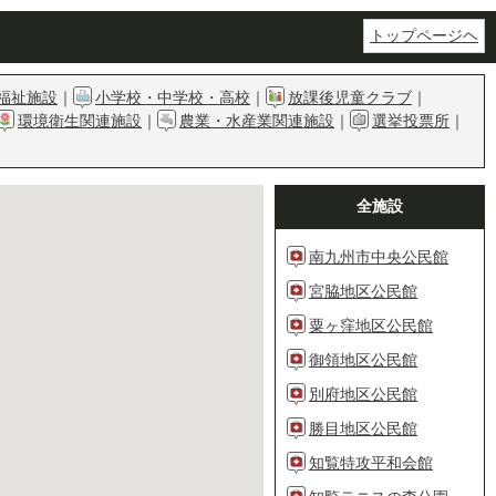
トップページヘ
福祉施設
｜
小学校・中学校・高校
｜
放課後児童クラブ
｜
環境衛生関連施設
｜
農業・水産業関連施設
｜
選挙投票所
｜
全施設
南九州市中央公民館
宮脇地区公民館
粟ヶ窪地区公民館
御領地区公民館
別府地区公民館
勝目地区公民館
知覧特攻平和会館