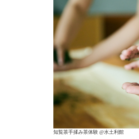
知覧茶手揉み茶体験 @水土利館