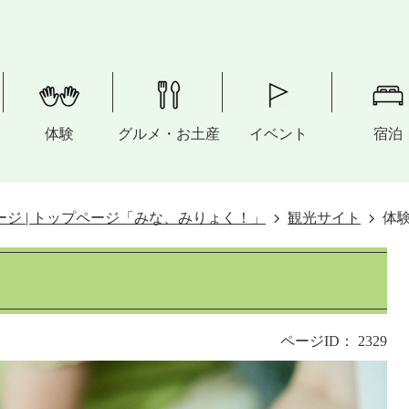
体験
グルメ・お土産
イベント
宿泊
ジ | トップページ「みな、みりょく！」
観光サイト
体
ページID：
2329