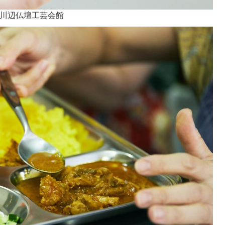
@川辺仏壇工芸会館