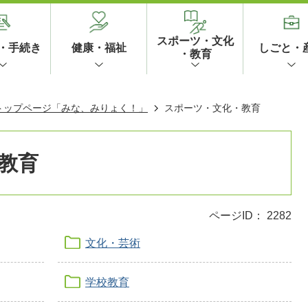
スポーツ・文化
・手続き
健康・福祉
しごと・
・教育
 トップページ「みな、みりょく！」
スポーツ・文化・教育
教育
ページID：
2282
文化・芸術
学校教育