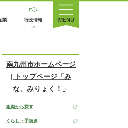
産業
行政情報
南九州市ホームページ
| トップページ「み
な、みりょく！」
組織から探す
くらし・手続き