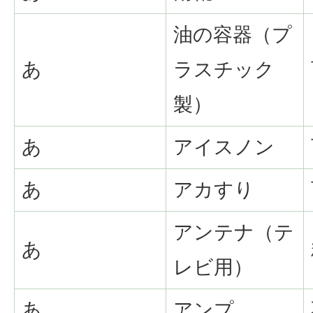
油の容器（プ
あ
ラスチック
製）
あ
アイスノン
あ
アカすり
アンテナ（テ
あ
レビ用）
あ
アンプ