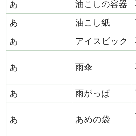
あ
油こしの容器
あ
油こし紙
あ
アイスピック
あ
雨傘
あ
雨がっぱ
あ
あめの袋