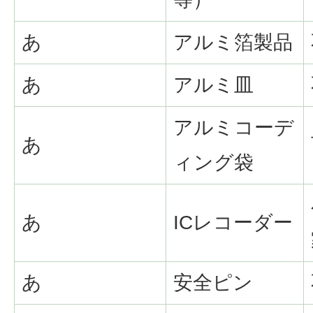
あ
アルミ箔製品
あ
アルミ皿
アルミコーデ
あ
ィング袋
あ
ICレコーダー
あ
安全ピン