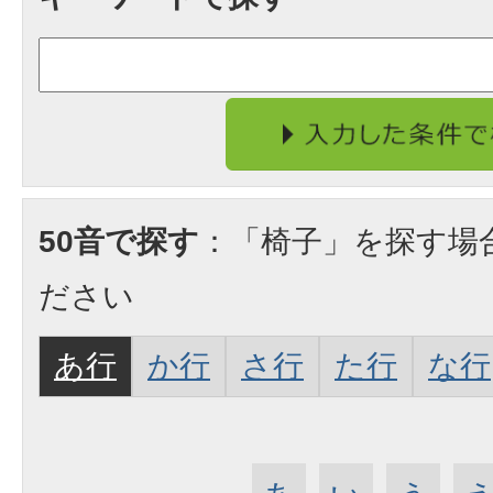
50音で探す
：「椅子」を探す場
ださい
あ行
か行
さ行
た行
な行