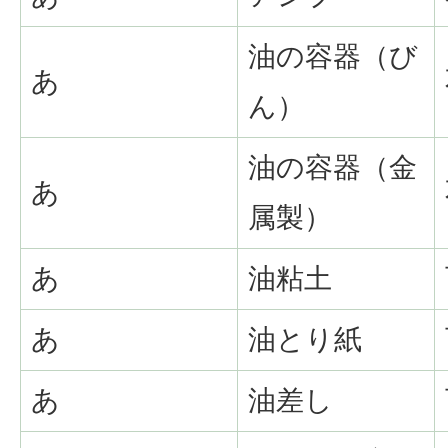
油の容器（び
あ
ん）
油の容器（金
あ
属製）
あ
油粘土
あ
油とり紙
あ
油差し