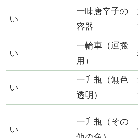
一味唐辛子の
い
容器
一輪車（運搬
い
用）
一升瓶（無色
い
透明）
一升瓶（その
い
他の色）