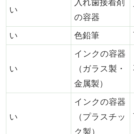
入れ歯接着剤
い
の容器
い
色鉛筆
インクの容器
い
（ガラス製・
金属製）
インクの容器
い
（プラスチッ
ク製）