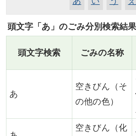
あ
い
う
頭文字「
あ
」の
ごみ分別検索
結
頭文字検索
ごみの名称
空きびん（そ
あ
の他の色）
空きびん（化
あ