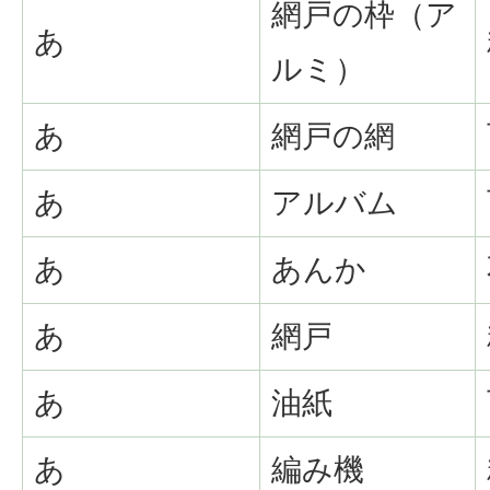
網戸の枠（ア
あ
ルミ）
あ
網戸の網
あ
アルバム
あ
あんか
あ
網戸
あ
油紙
あ
編み機