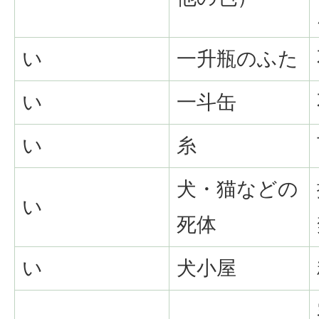
い
一升瓶のふた
い
一斗缶
い
糸
犬・猫などの
い
死体
い
犬小屋