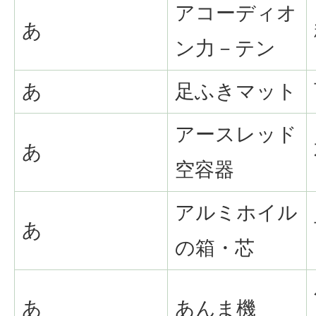
アコーディオ
あ
ン力－テン
あ
足ふきマット
アースレッド
あ
空容器
アルミホイル
あ
の箱・芯
あ
あんま機