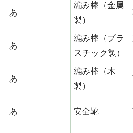
編み棒（金属
あ
製）
編み棒（プラ
あ
スチック製）
編み棒（木
あ
製）
あ
安全靴