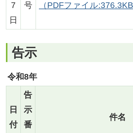
7
号
（PDFファイル:376.3K
日
告示
令和8年
告
日
示
件名
付
番