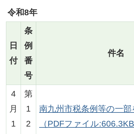
令和8年
条
日
例
件名
付
番
号
4
第
月
1
南九州市税条例等の一部
1
2
（PDFファイル:606.3K