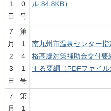
1
0
ル:84.8KB）
日
号
7
第
月
1
南九州市温泉センター指
2
4
格高騰対策補助金交付要
3
1
する要綱（PDFファイル:6
日
号
7
第
月
1