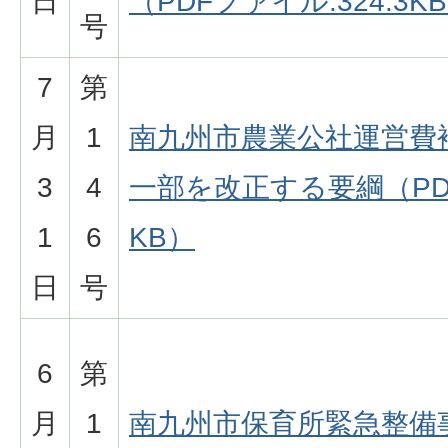
日
（PDFファイル:324.3K
号
7
第
月
1
南九州市農業公社運営費
3
4
一部を改正する要綱（PDF
1
6
KB）
日
号
6
第
月
1
南九州市保育所緊急整備