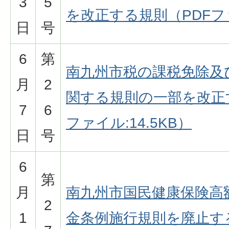
3
5
を改正する規則（PDFファ
日
号
6
第
南九州市税の課税免除及
月
2
関する規則の一部を改正
7
6
ファイル:14.5KB）
日
号
6
第
月
南九州市国民健康保険高
2
1
金条例施行規則を廃止す