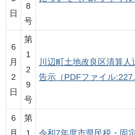
8
日
号
第
6
1
月
川辺町土地改良区清算人
2
2
告示（PDFファイル:227.
9
日
号
6
第
月
1
令和7年度市県民税・固