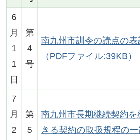
6
月
第
南九州市訓令の読点の表
1
4
（PDFファイル:39KB）
1
号
日
7
月
第
南九州市長期継続契約を
2
5
きる契約の取扱規程の一