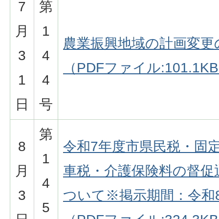
7
第
月
1
農業振興地域の計画変更
3
4
（PDFファイル:101.1K
1
4
日
号
第
8
令和7年度市県民税・固
1
月
車税・介護保険料の督促
4
3
ついて
※掲示期間：令和8
5