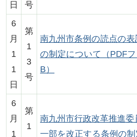
日
号
6
第
月
南九州市条例の読点の表
1
1
の制定について（PDFファ
3
1
B）
号
日
6
第
月
南九州市行政改革推進委
1
1
一部を改正する条例の制