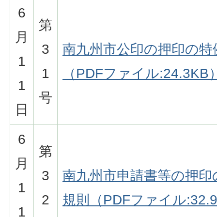
6
第
月
3
南九州市公印の押印の特
1
1
（PDFファイル:24.3KB
1
号
日
6
第
月
3
南九州市申請書等の押印
1
2
規則（PDFファイル:32.
1