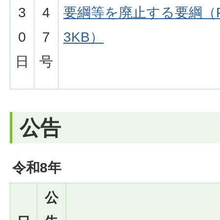
3
4
要綱等を廃止する要綱（PD
0
7
3KB）
日
号
公告
令和8年
公