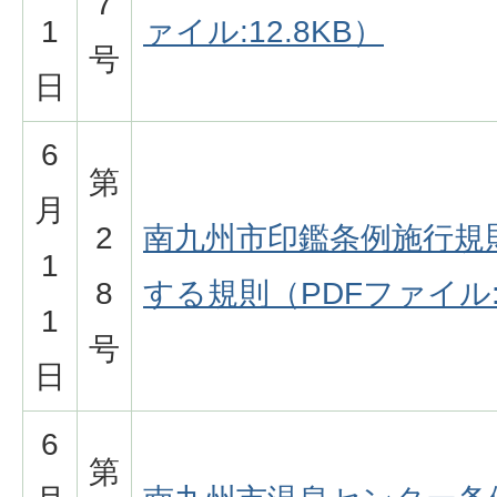
7
1
ァイル:12.8KB）
号
日
6
第
月
2
南九州市印鑑条例施行規
1
8
する規則（PDFファイル:
1
号
日
6
第