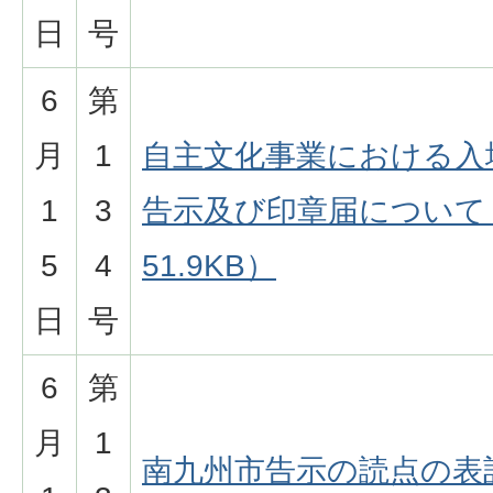
日
号
6
第
月
1
自主文化事業における入
1
3
告示及び印章届について（
5
4
51.9KB）
日
号
6
第
月
1
南九州市告示の読点の表