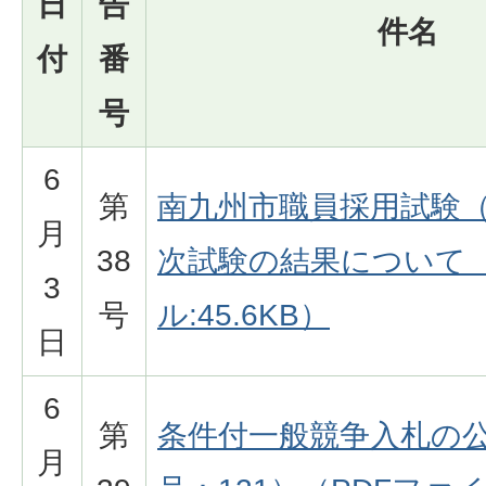
日
告
件名
付
番
号
6
第
南九州市職員採用試験（
月
38
次試験の結果について（
3
号
ル:45.6KB）
日
6
第
条件付一般競争入札の
月