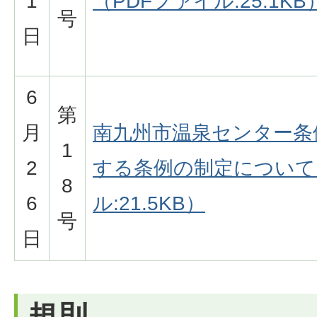
1
（PDFファイル:25.1KB
号
日
6
第
月
南九州市温泉センター条
1
2
する条例の制定について
8
6
ル:21.5KB）
号
日
規則