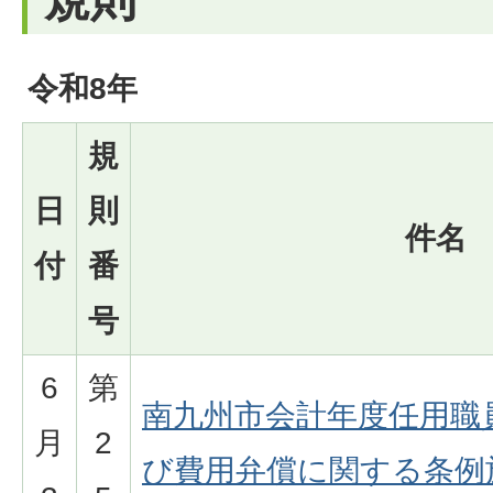
令和8年
規
日
則
件名
付
番
号
6
第
南九州市会計年度任用職
月
2
び費用弁償に関する条例