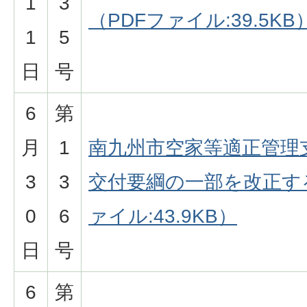
1
3
（PDFファイル:39.5KB
1
5
日
号
6
第
月
1
南九州市空家等適正管理
3
3
交付要綱の一部を改正す
0
6
ァイル:43.9KB）
日
号
6
第