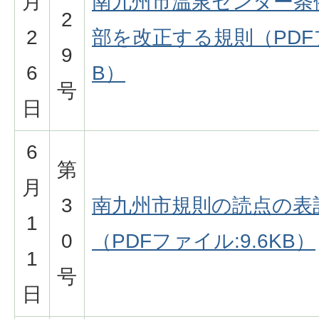
月
南九州市温泉センター条
2
2
部を改正する規則（PDFフ
9
6
B）
号
日
6
第
月
3
南九州市規則の読点の表
1
0
（PDFファイル:9.6KB）
1
号
日