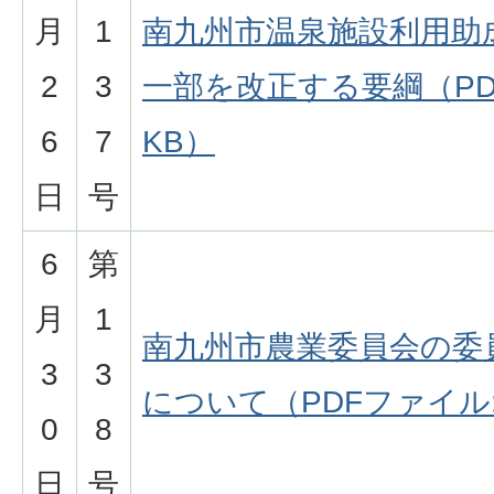
月
1
南九州市温泉施設利用助
2
3
一部を改正する要綱（PDF
6
7
KB）
日
号
6
第
月
1
南九州市農業委員会の委
3
3
について（PDFファイル:6
0
8
日
号