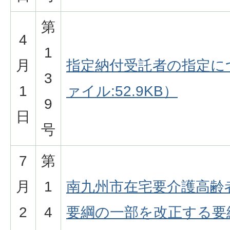
第
4
1
月
指定納付受託者の指定に
3
1
ァイル:52.9KB）
9
日
号
7
第
月
1
南九州市在宅要介護高齢
2
4
要綱の一部を改正する要