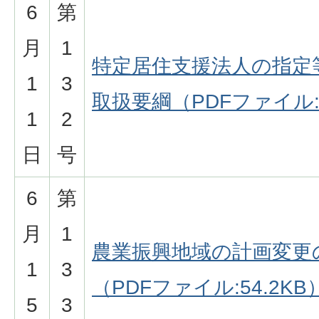
6
第
月
1
特定居住支援法人の指定
1
3
取扱要綱（PDFファイル:9
1
2
日
号
6
第
月
1
農業振興地域の計画変更
1
3
（PDFファイル:54.2KB
5
3