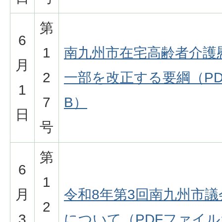
第
6
1
南九州市在宅高齢者介護
月
2
一部を改正する要綱（PDF
1
7
B）
日
号
第
6
1
月
令和8年第3回南九州市
2
3
について（PDFファイル:6