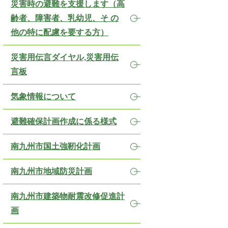
災害時の避難を支援します（高
齢者、障害者、乳幼児、そ の
他の特に配慮を要する方）
災害用伝言ダイヤル,災害用伝
言板
気象情報について
避難確保計画作成に係る様式
南九州市国土強靭化計画
南九州市地域防災計画
南九州市建築物耐震改修促進計
画