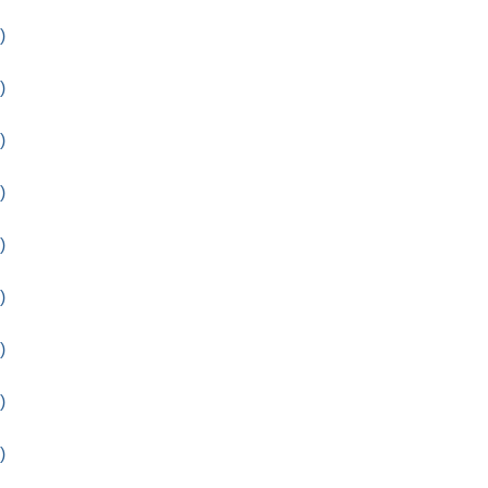
)
)
)
)
)
)
)
)
)