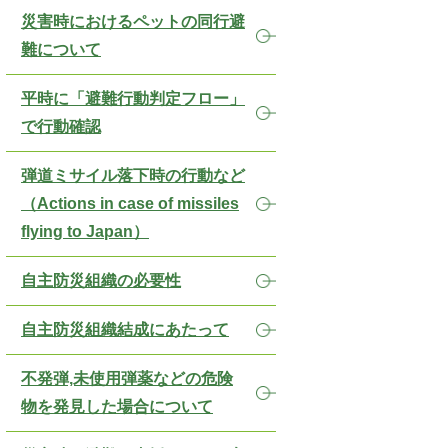
災害時におけるペットの同行避
難について
平時に「避難行動判定フロー」
で行動確認
弾道ミサイル落下時の行動など
（Actions in case of missiles
flying to Japan）
自主防災組織の必要性
自主防災組織結成にあたって
不発弾,未使用弾薬などの危険
物を発見した場合について