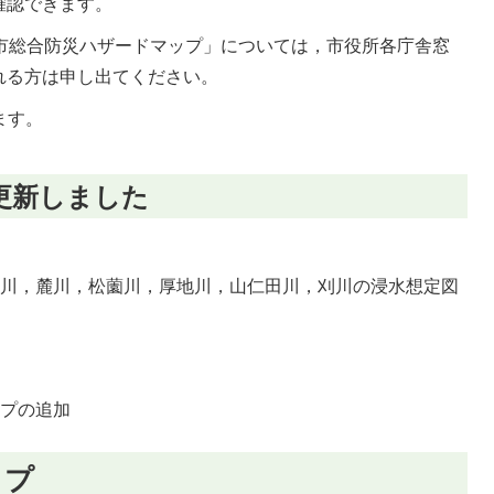
確認できます。
州市総合防災ハザードマップ」については，市役所各庁舎窓
れる方は申し出てください。
ます。
更新しました
殿川，麓川，松薗川，厚地川，山仁田川，刈川の浸水想定図
ップの追加
ップ