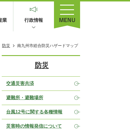
産業
行政情報
防災
南九州市総合防災ハザードマップ
防災
交通災害共済
避難所・避難場所
台風12号に関する各種情報
災害時の情報発信について