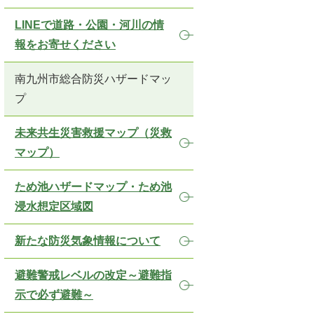
LINEで道路・公園・河川の情
報をお寄せください
南九州市総合防災ハザードマッ
プ
未来共生災害救援マップ（災救
マップ）
ため池ハザードマップ・ため池
浸水想定区域図
新たな防災気象情報について
避難警戒レベルの改定～避難指
示で必ず避難～