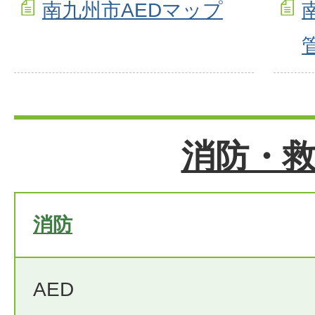
南九州市AEDマップ
消防・
消防
AED