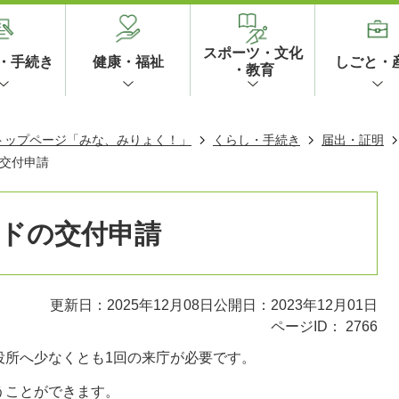
スポーツ・文化
・手続き
健康・福祉
しごと・
・教育
 トップページ「みな、みりょく！」
くらし・手続き
届出・証明
交付申請
ドの交付申請
更新日：2025年12月08日
公開日：2023年12月01日
ページID：
2766
役所へ少なくとも1回の来庁が必要です。
うことができます。