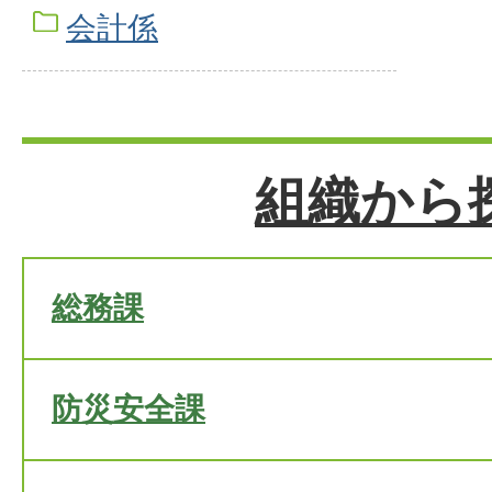
会計係
組織から
総務課
防災安全課