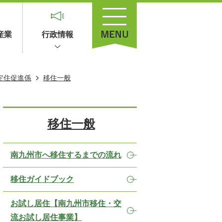
産業
行政情報
定住促進係
移住一般
移住一般
南九州市へ移住するまでの流れ
移住ガイドブック
お試し居住【南九州市移住・交
流お試し居住事業】