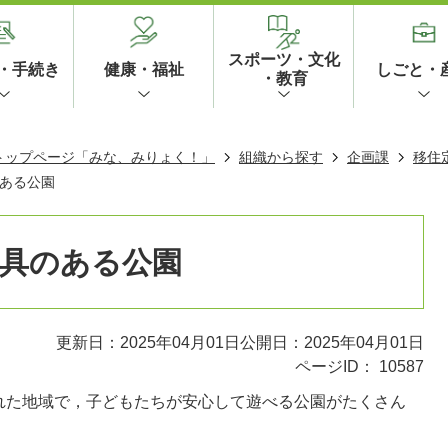
スポーツ・文化
・手続き
健康・福祉
しごと・
・教育
 トップページ「みな、みりょく！」
組織から探す
企画課
移住
ある公園
具のある公園
更新日：2025年04月01日
公開日：2025年04月01日
ページID：
10587
れた地域で，子どもたちが安心して遊べる公園がたくさん