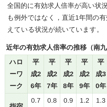
全国的に有効求人倍率が高い状
も例外ではなく，直近1年間の有
えている状況が続いています。
近年の有効求人倍率の推移（南九
ハロ
平
平
平
平
平
ーワ
成2
成2
成2
成2
成3
ーク
6年
7年
8年
9年
0年
0.7
0.8
0.9
1.2
1.3
指宿