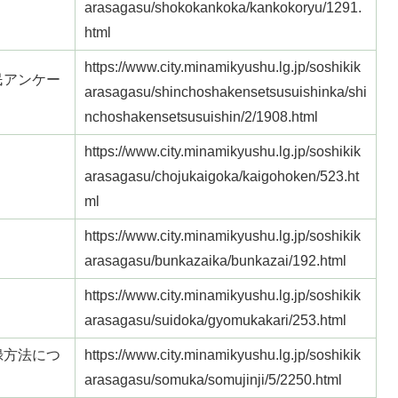
arasagasu/shokokankoka/kankokoryu/1291.
html
https://www.city.minamikyushu.lg.jp/soshikik
民アンケー
arasagasu/shinchoshakensetsusuishinka/shi
nchoshakensetsusuishin/2/1908.html
https://www.city.minamikyushu.lg.jp/soshikik
arasagasu/chojukaigoka/kaigohoken/523.ht
ml
https://www.city.minamikyushu.lg.jp/soshikik
arasagasu/bunkazaika/bunkazai/192.html
https://www.city.minamikyushu.lg.jp/soshikik
arasagasu/suidoka/gyomukakari/253.html
録方法につ
https://www.city.minamikyushu.lg.jp/soshikik
arasagasu/somuka/somujinji/5/2250.html