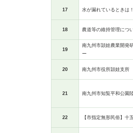
17
水が漏れているときは
18
農道等の維持管理につ
南九州市頴娃農業開発
19
ー
20
南九州市役所頴娃支所
21
南九州市知覧平和公園
22
【市指定無形民俗】十