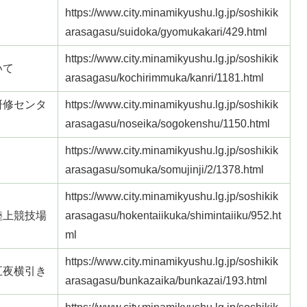
https://www.city.minamikyushu.lg.jp/soshikik
！
arasagasu/suidoka/gyomukakari/429.html
https://www.city.minamikyushu.lg.jp/soshikik
いて
arasagasu/kochirimmuka/kanri/1181.html
研修センタ
https://www.city.minamikyushu.lg.jp/soshikik
arasagasu/noseika/sogokenshu/1150.html
https://www.city.minamikyushu.lg.jp/soshikik
arasagasu/somuka/somujinji/2/1378.html
https://www.city.minamikyushu.lg.jp/soshikik
陸上競技場
arasagasu/hokentaiikuka/shimintaiiku/952.ht
ml
https://www.city.minamikyushu.lg.jp/soshikik
五夜横引き
arasagasu/bunkazaika/bunkazai/193.html