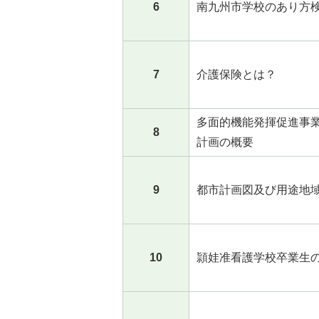
6
南九州市学校のあり方
7
介護保険とは？
多面的機能発揮促進事
8
計画の概要
9
都市計画図及び用途地
10
頴娃准看護学校卒業生