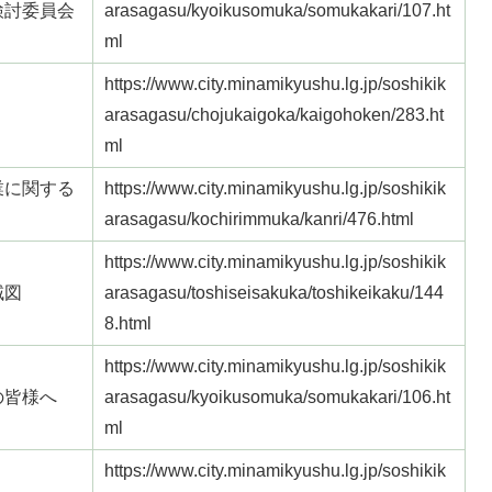
検討委員会
arasagasu/kyoikusomuka/somukakari/107.ht
ml
https://www.city.minamikyushu.lg.jp/soshikik
arasagasu/chojukaigoka/kaigohoken/283.ht
ml
業に関する
https://www.city.minamikyushu.lg.jp/soshikik
arasagasu/kochirimmuka/kanri/476.html
https://www.city.minamikyushu.lg.jp/soshikik
域図
arasagasu/toshiseisakuka/toshikeikaku/144
8.html
https://www.city.minamikyushu.lg.jp/soshikik
の皆様へ
arasagasu/kyoikusomuka/somukakari/106.ht
ml
https://www.city.minamikyushu.lg.jp/soshikik