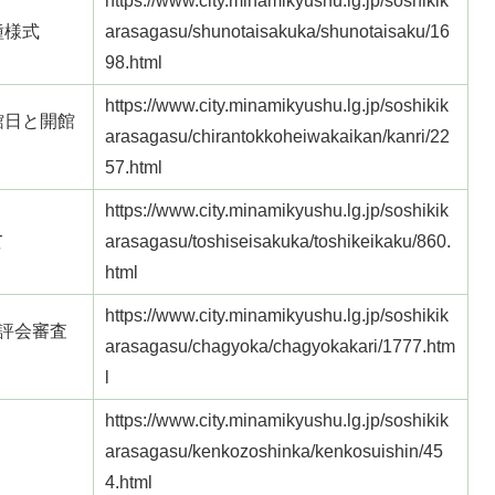
https://www.city.minamikyushu.lg.jp/soshikik
種様式
arasagasu/shunotaisakuka/shunotaisaku/16
98.html
https://www.city.minamikyushu.lg.jp/soshikik
館日と開館
arasagasu/chirantokkoheiwakaikan/kanri/22
57.html
https://www.city.minamikyushu.lg.jp/soshikik
て
arasagasu/toshiseisakuka/toshikeikaku/860.
html
https://www.city.minamikyushu.lg.jp/soshikik
評会審査
arasagasu/chagyoka/chagyokakari/1777.htm
l
https://www.city.minamikyushu.lg.jp/soshikik
arasagasu/kenkozoshinka/kenkosuishin/45
4.html