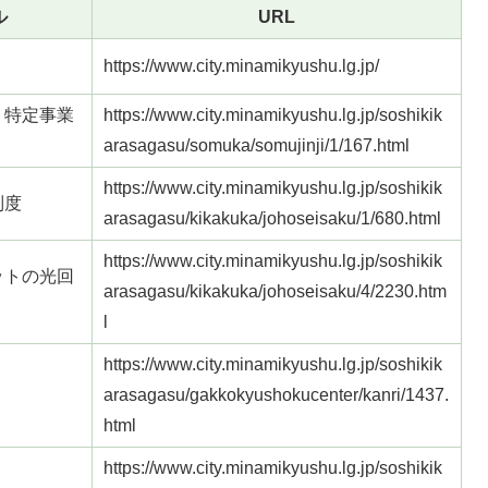
ル
URL
https://www.city.minamikyushu.lg.jp/
く特定事業
https://www.city.minamikyushu.lg.jp/soshikik
arasagasu/somuka/somujinji/1/167.html
https://www.city.minamikyushu.lg.jp/soshikik
制度
arasagasu/kikakuka/johoseisaku/1/680.html
https://www.city.minamikyushu.lg.jp/soshikik
ットの光回
arasagasu/kikakuka/johoseisaku/4/2230.htm
l
https://www.city.minamikyushu.lg.jp/soshikik
arasagasu/gakkokyushokucenter/kanri/1437.
html
https://www.city.minamikyushu.lg.jp/soshikik