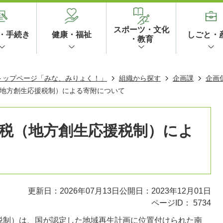
スポーツ・文化
・手続き
健康・福祉
しごと・
・教育
 トップページ「みな、みりょく！」
組織から探す
企画課
企画
地方創生応援税制）による寄附について
税（地方創生応援税制）によ
更新日：2026年07月13日
公開日：2023年12月01日
ページID：
5734
税制）は、国が認定した地域再生計画に位置付けられた南