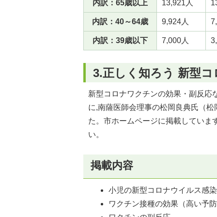
内訳：65歳以上
13,921人
1
内訳：40～64歳
9,924人
7
内訳：39歳以下
7,000人
3
3.正しく知ろう 新型
新型コロナワクチンの効果・副反応
に,南薩医師会理事の松岡良典氏（
た。市ホームページに掲載していま
い。
掲載内容
小児の新型コロナウイルス感
ワクチン接種の効果（高い予