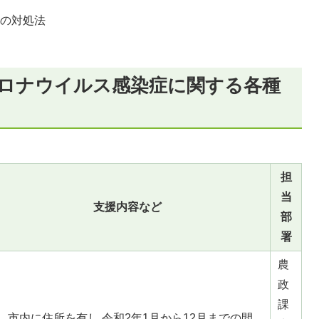
合の対処法
響
コロナウイルス感染症に関する各種
担
当
支援内容など
部
署
農
政
課
市内に住所を有し,令和2年1月から12月までの間