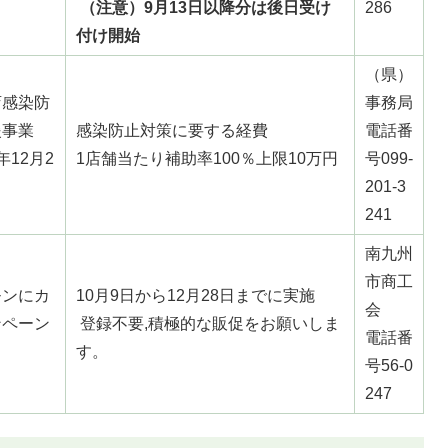
（注意）9月13日以降分は後日受け
286
付け開始
（県）
店感染防
事務局
援事業
感染防止対策に要する経費
電話番
12月2
1店舗当たり補助率100％上限10万円
号099-
201-3
241
南九州
市商工
モンにカ
10月9日から12月28日までに実施
会
ンペーン
登録不要,積極的な販促をお願いしま
電話番
す。
号56-0
247