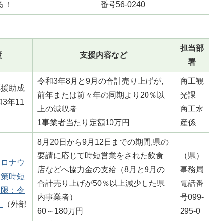
る！
番号56-0240
担当部
度
支援内容など
署
令和3年8月と9月の合計売り上げが,
商工観
応援助成
前年または前々年の同期より20％以
光課
3年11
上の減収者
商工水
1事業者当たり定額10万円
産係
8月20日から9月12日までの期間,県の
要請に応じて時短営業をされた飲食
（県）
コロナウ
店などへ協力金の支給（8月と9月の
事務局
対策時短
合計売り上げが50％以上減少した県
電話番
期限：令
内事業者）
号099-
）
（外部
60～180万円
295-0