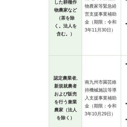
した耕種作
物農家等緊急経
物農家など
営支援事業補助
（茶を除
金（期限：令和
く。法人を
3年11月30日）
含む。）
認定農業者,
南九州市園芸維
新規就農者
持機械施設等導
および販売
入支援事業補助
を行う兼業
金（期限：令和
農家（法人
3年10月29日）
を除く）