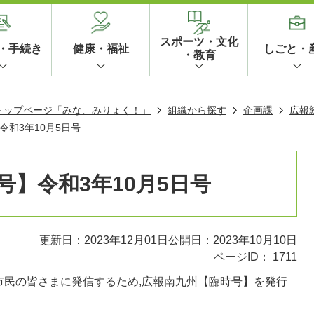
スポーツ・文化
・手続き
健康・福祉
しごと・
・教育
 トップページ「みな、みりょく！」
組織から探す
企画課
広報
和3年10月5日号
】令和3年10月5日号
更新日：2023年12月01日
公開日：2023年10月10日
ページID：
1711
市民の皆さまに発信するため,広報南九州【臨時号】を発行