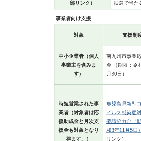
部リンク）
抽選で当た
事業者向け支援
対象
支援制
中小企業者（個人
南九州市事業
事業主を含みま
金 （期限：令和
す）
月30日）
時短営業された事
鹿児島県新型
業者（対象者は応
イルス感染症
援助成金と月次支
要請協力金（
援金も対象となり
和3年11月5日
得ます。）
リンク）