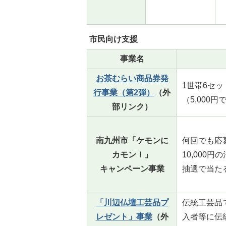
市民向け支援
事業名
お茶むらい商品券発
1世帯6セッ
行事業（第2弾）
（外
（5,000円
部リンク）
南九州市「ケモンに
何回でも応
カモン！」
10,000円
キャンペーン事業
抽選で当た
「川辺仏壇工芸品プ
伝統工芸品
レゼント」事業
（外
入者等に伝