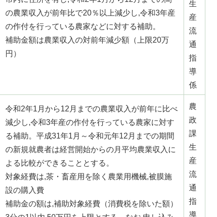
生
の農業収入が前年比で20％以上減少し,令和3年産
産
の作付を行っている農家などに対する補助。
流
補助金額は農業収入の対前年減少額（上限20万
通
円）
指
導
係
農
令和2年1月から12月までの農業収入が前年に比べ
政
減少し,令和3年産の作付を行っている農家に対す
課
る補助。平成31年1月～令和元年12月までの期間
生
の新規就農者は経営開始からの月平均農業収入に
産
よる比較ができることとする。
流
対象経費は,茶・畜産用を除く農業用機械,被膜施
通
設の購入費
指
補助金の額は,補助対象経費（消費税を除いた額）
導