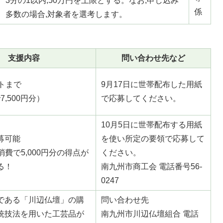
3分の1以内,50万円を上限とする。なお,申し込み
係
多数の場合,対象者を選考します。
支援内容
問い合わせ先など
トまで
9月17日に世帯配布した用紙
で7,500円分）
で応募してください。
10月5日に世帯配布する用紙
募可能
を使い所定の要領で応募して
の消費で5,000円分の得点が
ください。
る！
南九州市商工会 電話番号56-
0247
である「川辺仏壇」の購
問い合わせ先
統技法を用いた工芸品が
南九州市川辺仏壇組合 電話