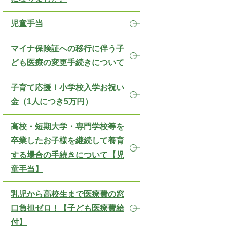
児童手当
マイナ保険証への移行に伴う子
ども医療の変更手続きについて
子育て応援！小学校入学お祝い
金（1人につき5万円）
高校・短期大学・専門学校等を
卒業したお子様を継続して養育
する場合の手続きについて【児
童手当】
乳児から高校生まで医療費の窓
口負担ゼロ！【子ども医療費給
付】