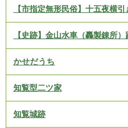
【市指定無形民俗】十五夜横引
【史跡】金山水車（轟製錬所）
かせだうち
知覧型二ツ家
知覧城跡