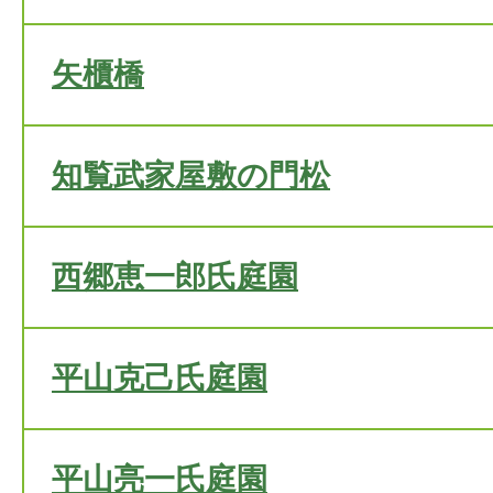
矢櫃橋
知覧武家屋敷の門松
西郷恵一郎氏庭園
平山克己氏庭園
平山亮一氏庭園