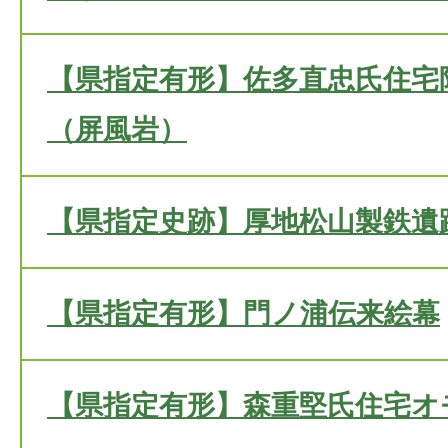
【県指定有形】佐多直忠氏住宅
（屏風岩）
【県指定史跡】厚地松山製鉄遺
【県指定有形】門ノ浦伝来絵幕
【県指定有形】森重堅氏住宅オ