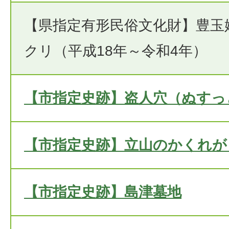
【県指定有形民俗文化財】豊玉
クリ（平成18年～令和4年）
【市指定史跡】盗人穴（ぬすっ
【市指定史跡】立山のかくれが
【市指定史跡】島津墓地