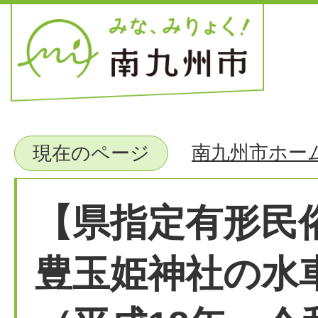
南九州市ホー
現在のページ
【県指定有形民
豊玉姫神社の水