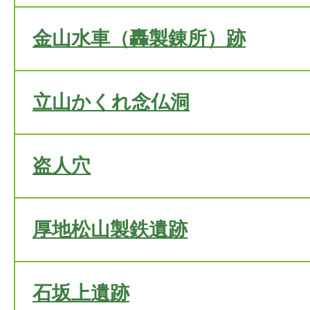
金山水車（轟製錬所）跡
立山かくれ念仏洞
盗人穴
厚地松山製鉄遺跡
石坂上遺跡