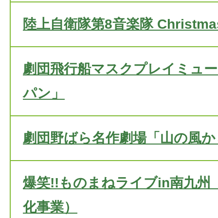
陸上自衛隊第8音楽隊 Christmas 
劇団飛行船マスクプレイミュー
パン」
劇団野ばら名作劇場「山の風か
爆笑!!ものまねライブin南九州
化事業）