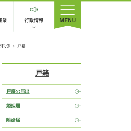
産業
行政情報
市民係
戸籍
戸籍
戸籍の届出
婚姻届
離婚届