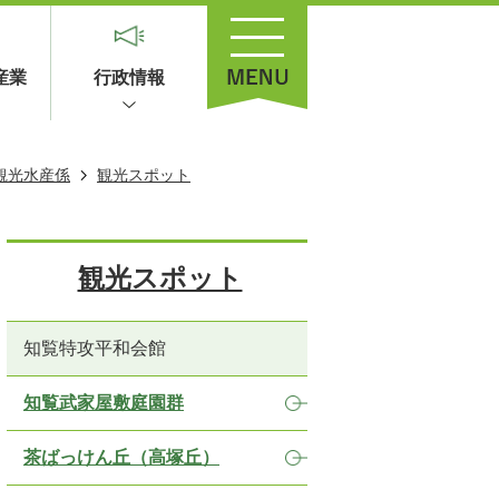
産業
行政情報
観光水産係
観光スポット
観光スポット
知覧特攻平和会館
知覧武家屋敷庭園群
茶ばっけん丘（高塚丘）