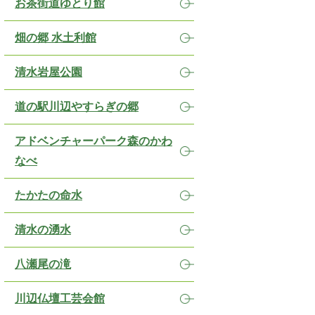
お茶街道ゆとり館
畑の郷 水土利館
清水岩屋公園
道の駅川辺やすらぎの郷
アドベンチャーパーク森のかわ
なべ
たかたの命水
清水の湧水
八瀬尾の滝
川辺仏壇工芸会館