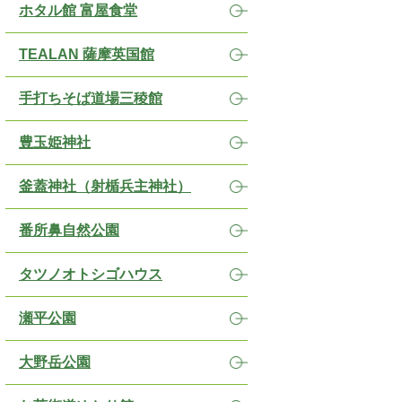
ホタル館 富屋食堂
TEALAN 薩摩英国館
手打ちそば道場三稜館
豊玉姫神社
釜蓋神社（射楯兵主神社）
番所鼻自然公園
タツノオトシゴハウス
瀬平公園
大野岳公園