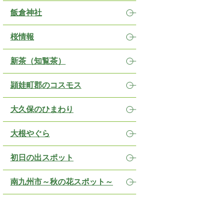
飯倉神社
桜情報
新茶（知覧茶）
頴娃町郡のコスモス
大久保のひまわり
大根やぐら
初日の出スポット
南九州市～秋の花スポット～