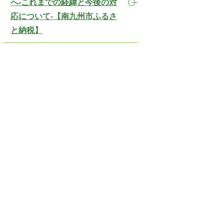
へ-これまでの経緯と今後の対
応について-【南九州市ふるさ
と納税】