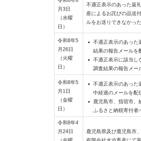
令和8年6
不適正表⽰のあった返
月3日
産によるお詫びの品送
（水曜
ルをお送りできなかっ
日）
令和8年5
不適正表⽰のあった
月26日
結果の報告メールを
（火曜
不適正表⽰に該当し
日）
調査結果の報告メー
令和8年5
不適正表⽰のあった
月1日
中経過のメールを配
（金曜
鹿児島市、指宿市、
日）
ふるさと納税寄付者
令和8年4
月24日
鹿児島県及び鹿児島市、
（金曜
有限会社水迫畜産にて