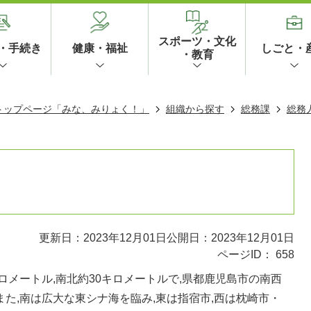
スポーツ・文化
・手続き
健康・福祉
しごと・
・教育
 トップページ「みな、みりょく！」
組織から探す
総務課
総務
更新日：2023年12月01日
公開日：2023年12月01日
ページID：
658
ロメートル,南北約30キロメートルで,県都鹿児島市の南西
また,南は広大な東シナ海を臨み,東は指宿市,西は枕崎市・