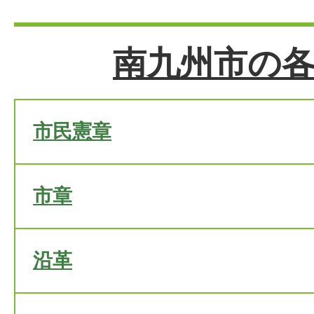
南九州市の
市民憲章
市章
沿革