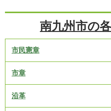
南九州市の
市民憲章
市章
沿革