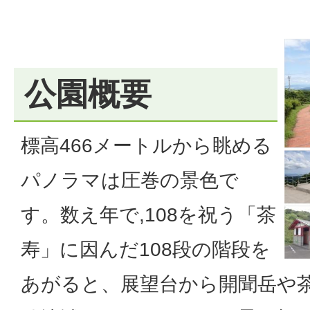
公園概要
標高466メートルから眺める
パノラマは圧巻の景色で
す。数え年で,108を祝う「茶
寿」に因んだ108段の階段を
あがると、展望台から開聞岳や茶