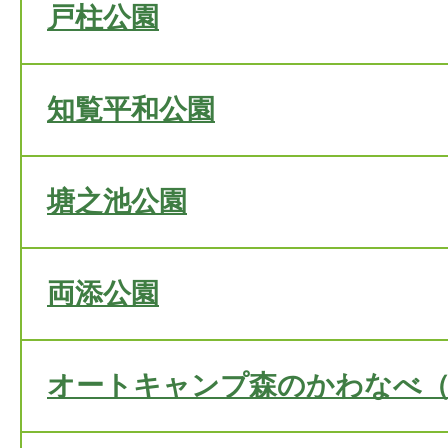
戸柱公園
知覧平和公園
塘之池公園
両添公園
オートキャンプ森のかわなべ（