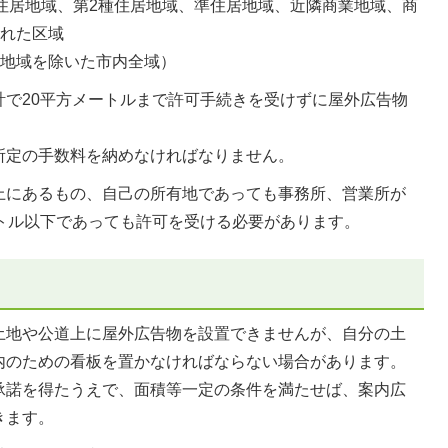
住居地域、第2種住居地域、準住居地域、近隣商業地域、商
された区域
の地域を除いた市内全域）
計で20平方メートルまで許可手続きを受けずに屋外広告物
所定の手数料を納めなければなりません。
上にあるもの、自己の所有地であっても事務所、営業所が
ートル以下であっても許可を受ける必要があります。
土地や公道上に屋外広告物を設置できませんが、自分の土
内のための看板を置かなければならない場合があります。
承諾を得たうえで、面積等一定の条件を満たせば、案内広
きます。