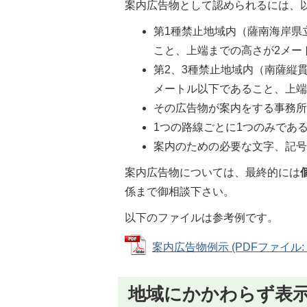
案内広告物として認められるには、
第1種禁止地域内（薩南海岸県
こと、上端までの高さが2メー
第2、3種禁止地域内（南薩縦
メートル以下であること、上端
その広告物が案内をする事務
1つの路線ごとに1つのみであ
案内のための必要な文字、記
案内広告物については、最終的には
係まで御相談下さい。
以下のファイルは参考例です。
案内広告物例示 (PDFファイル: 55
地域にかかわらず表