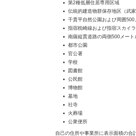
第2種低層住居専用区域
伝統的建造物群保存地区（武
千貫平自然公園および周囲500
指宿枕崎線および指宿スカイラ
南薩縦貫道路の両側500メート
都市公園
官公署
学校
図書館
公民館
博物館
墓地
社寺
火葬場
公衆便所
自己の住所や事業所に表示面積の合