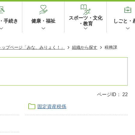
スポーツ・文化
・手続き
健康・福祉
しごと・
・教育
 トップページ「みな、みりょく！」
組織から探す
税務課
ページID：
22
固定資産税係