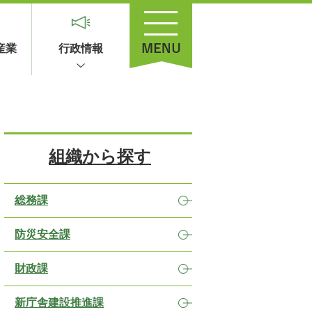
産業
行政情報
組織から探す
総務課
防災安全課
財政課
新庁舎建設推進課