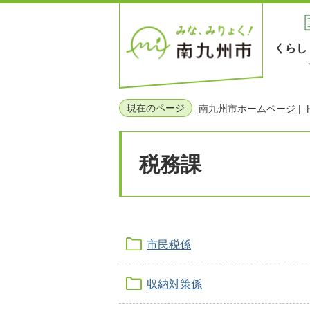
くらし
現在のページ
南九州市ホームページ |
税務課
市民税係
収納対策係