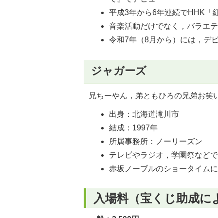
平成3年から6年連続でHHK「
音楽活動だけでなく，バラエ
令和7年（8月から）には，デ
ジャガーズ
兄ちーやん，弟ともひろの兄弟お笑
出身：北海道滝川市
結成：1997年
所属事務所：ノーリーズン
テレビやラジオ，学園祭など
赤坂ノーブルのショータイム
入場料（宝くじ助成に