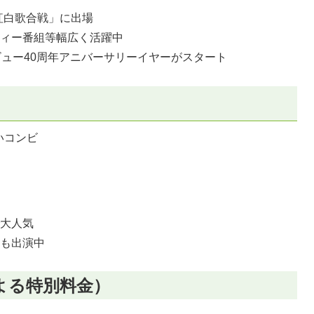
紅白歌合戦」に出場
ティー番組等幅広く活躍中
ビュー40周年アニバーサリーイヤーがスタート
いコンビ
で大人気
にも出演中
よる特別料金）