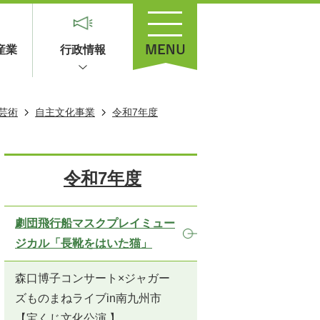
産業
行政情報
芸術
自主文化事業
令和7年度
令和7年度
劇団飛行船マスクプレイミュー
ジカル「長靴をはいた猫」
森口博子コンサート×ジャガー
ズものまねライブin南九州市
【宝くじ文化公演 】