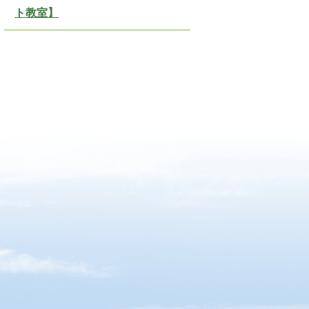
ト教室】
）