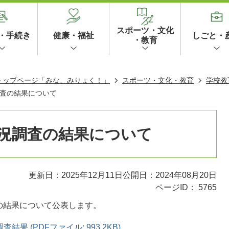
スポーツ・文化
・手続き
健康・福祉
しごと・
・教育
 トップページ「みな、みりょく！」
スポーツ・文化・教育
学校教
査の結果について
況調査の結果について
更新日：2025年12月11日
公開日：2024年08月20日
ページID：
5765
の結果について公表します。
 (PDFファイル: 993.2KB)