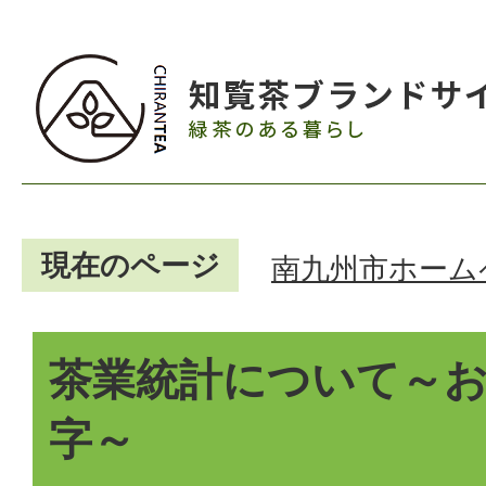
現在のページ
南九州市ホーム
茶業統計について～
字～