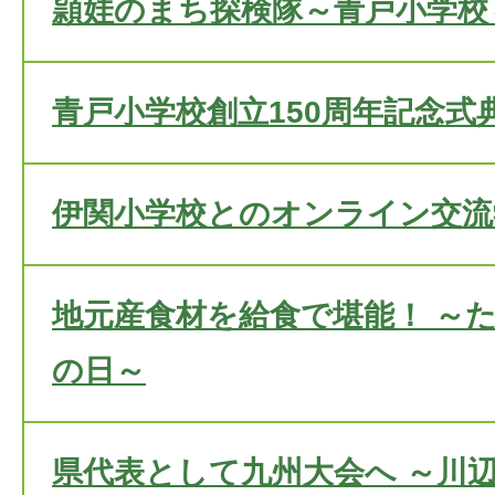
頴娃のまち探検隊～青戸小学校
青戸小学校創立150周年記念式
伊関小学校とのオンライン交流
地元産食材を給食で堪能！ ～
の日～
県代表として九州大会へ ～川