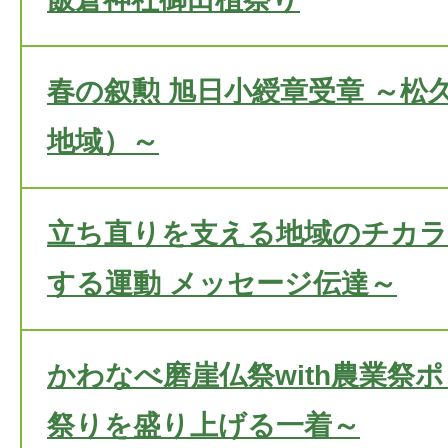
春の叙勲 旭日小綬章受章 ～松
地域）～
立ち直りを支える地域のチカラ
する運動 メッセージ伝達～
かわなべ磨崖仏祭with農業祭
祭りを盛り上げる一着～