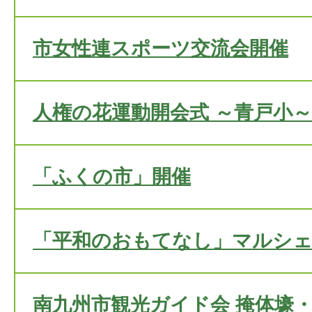
市女性連スポーツ交流会開催
人権の花運動開会式 ～青戸小～
「ふくの市」開催
「平和のおもてなし」マルシェ
南九州市観光ガイド会 掩体壕