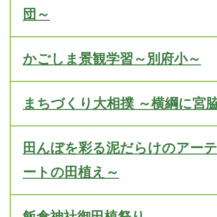
団～
かごしま景観学習～別府小～
まちづくり大相撲 ～横綱に宮
田んぼを彩る泥だらけのアーテ
ートの田植え～
飯倉神社御田植祭り