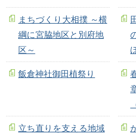
まちづくり大相撲 ～横
綱に宮脇地区と別府地
区～
飯倉神社御田植祭り
立ち直りを支える地域