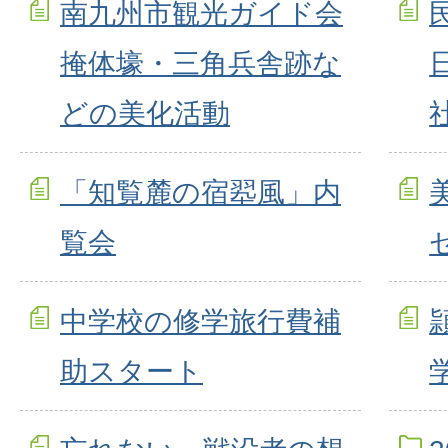
南九州市観光ガイド会
掩体壕・三角兵舎跡な
どの美化活動
「知覧麓の宿翆風」内
覧会
中学校の修学旅行費補
助スタート