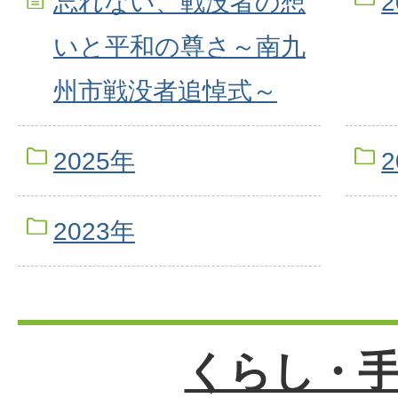
忘れない、戦没者の想
2
いと平和の尊さ～南九
州市戦没者追悼式～
2025年
2
2023年
くらし・