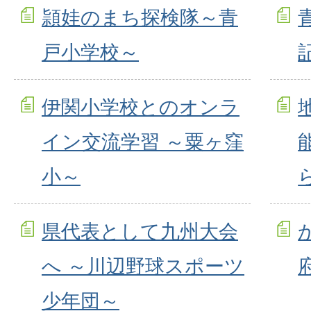
頴娃のまち探検隊～青
戸小学校～
伊関小学校とのオンラ
イン交流学習 ～粟ヶ窪
小～
県代表として九州大会
へ ～川辺野球スポーツ
少年団～