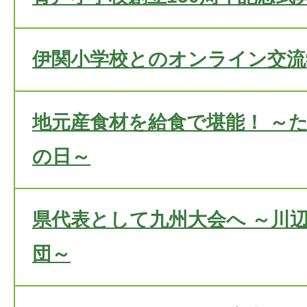
伊関小学校とのオンライン交流
地元産食材を給食で堪能！ ～
の日～
県代表として九州大会へ ～川
団～