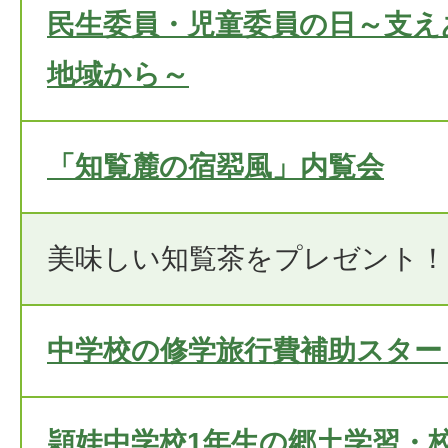
民生委員・児童委員の日～支え
地域から～
「知覧麓の宿翆風」内覧会
美味しい知覧茶をプレゼント！
中学校の修学旅行費補助スター
頴娃中学校1年生の郷土学習・