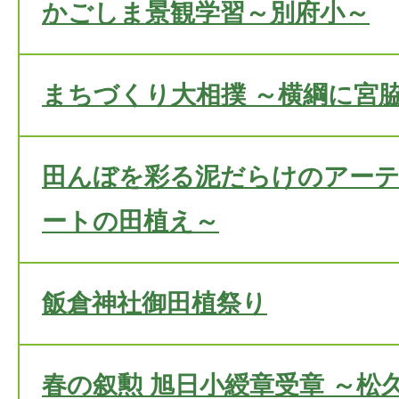
かごしま景観学習～別府小～
まちづくり大相撲 ～横綱に宮
田んぼを彩る泥だらけのアーテ
ートの田植え～
飯倉神社御田植祭り
春の叙勲 旭日小綬章受章 ～松