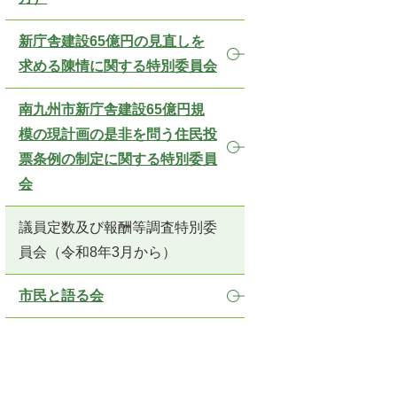
新庁舎建設65億円の見直しを
求める陳情に関する特別委員会
南九州市新庁舎建設65億円規
模の現計画の是非を問う住民投
票条例の制定に関する特別委員
会
議員定数及び報酬等調査特別委
員会（令和8年3月から）
市民と語る会