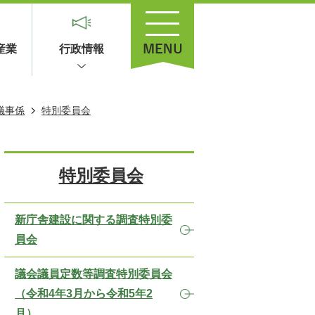
産業
行政情報
議事係
特別委員会
特別委員会
新庁舎建設に関する調査特別委
員会
議会議員定数等調査特別委員会
（令和4年3月から令和5年2
月）