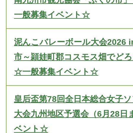
一般募集イベント☆
泥んこバレーボール大会2026 
市～頴娃町郡コスモス畑でどろ
☆一般募集イベント☆
皇后盃第78回全日本総合女子
大会九州地区予選会（6月28日
ベント☆