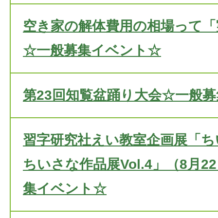
空き家の解体費用の相場って「
☆一般募集イベント☆
第23回知覧盆踊り大会☆一般
習字研究社えい教室企画展「ち
ちいさな作品展Vol.4」（8月
集イベント☆