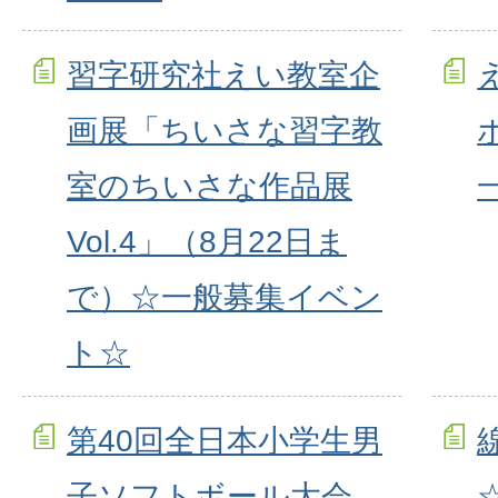
習字研究社えい教室企
画展「ちいさな習字教
室のちいさな作品展
Vol.4」（8月22日ま
で）☆一般募集イベン
ト☆
第40回全日本小学生男
子ソフトボール大会