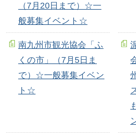
（7月20日まで）☆一
般募集イベント☆
南九州市観光協会「ふ
くの市」（7月5日ま
で）☆一般募集イベン
ト☆