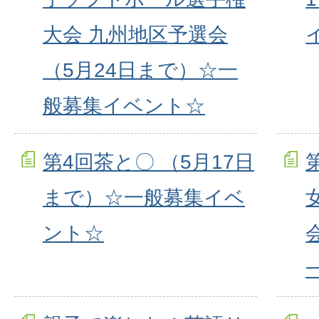
大会 九州地区予選会
（5月24日まで）☆一
般募集イベント☆
第4回茶と〇 （5月17日
まで）☆一般募集イベ
ント☆