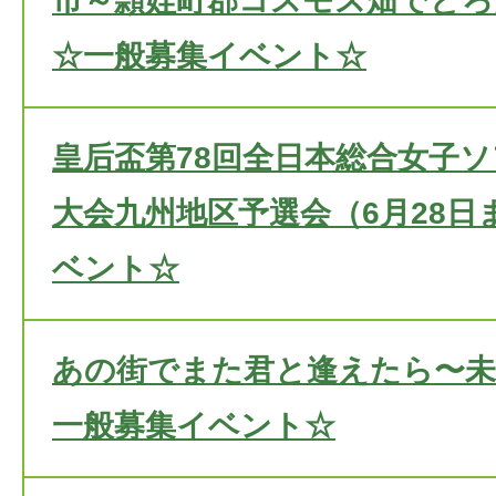
市～頴娃町郡コスモス畑でどろ
☆一般募集イベント☆
皇后盃第78回全日本総合女子
大会九州地区予選会（6月28日
ベント☆
あの街でまた君と逢えたら〜未
一般募集イベント☆