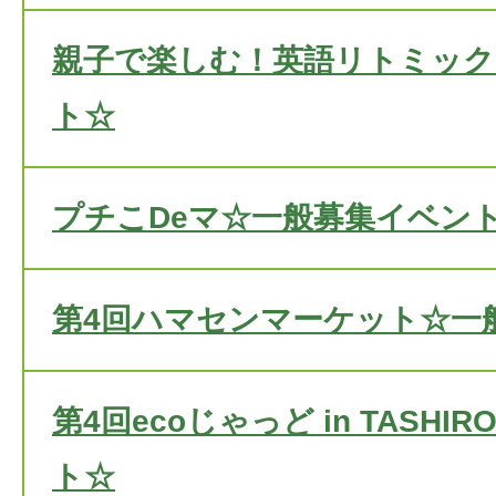
親子で楽しむ！英語リトミック
ト☆
プチこDeマ☆一般募集イベン
第4回ハマセンマーケット☆一
第4回ecoじゃっど in TASH
ト☆