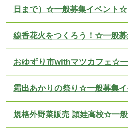
日まで）☆一般募集イベント☆
線香花火をつくろう！☆一般募
おゆずり市withマツカフェ☆
霜出あかりの祭り☆一般募集イ
規格外野菜販売 頴娃高校☆一