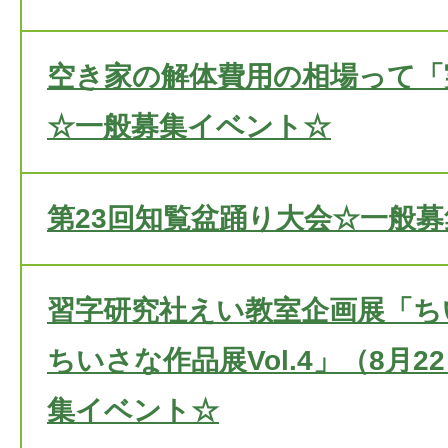
空き家の解体費用の相場って「
☆一般募集イベント☆
第23回知覧盆踊り大会☆一般
習字研究社えい教室企画展「ち
ちいさな作品展Vol.4」（8月
集イベント☆