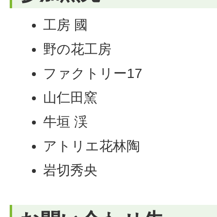
工房 國
野の花工房
ファクトリー17
山仁田窯
牛垣 渓
アトリエ花林陶
岩切秀央