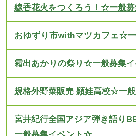
線香花火をつくろう！☆一般募
おゆずり市withマツカフェ☆
霜出あかりの祭り☆一般募集イ
規格外野菜販売 頴娃高校☆一
宮井紀行全国アジア弾き語りBES
一般募集イベント☆