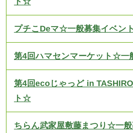
ト☆
プチこDeマ☆一般募集イベン
第4回ハマセンマーケット☆一
第4回ecoじゃっど in TASH
ト☆
ちらん武家屋敷藤まつり☆一般