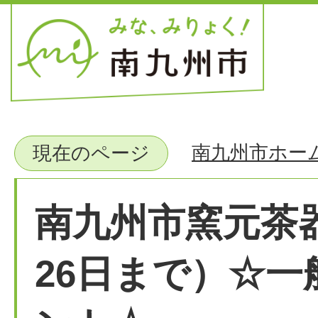
南九州市ホー
現在のページ
南九州市窯元茶
26日まで）☆一