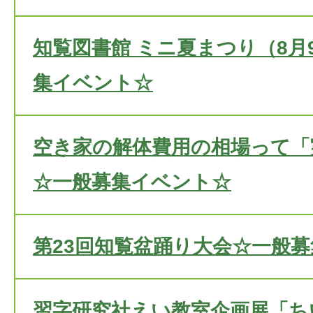
知覧図書館 ミニ夏まつり（8月
集イベント☆
空き家の解体費用の相場って「
☆一般募集イベント☆
第23回知覧盆踊り大会☆一般
習字研究社えい教室企画展「ち