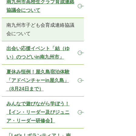
南九州市高校生クラブ育成連絡
協議会について
南九州市子ども会育成連絡協議
会について
出会い応援イベント「結（ゆ
い）のつどいin南九州市」
夏休み恒例！屋久島宿泊体験
「アドベンチャーin屋久島」
（8月24日まで）
みんなで遊びながら学ぼう！
【イン・リーダー及びジュニ
ア・リーダー研修会】
「Let’s！ボランティア！」南