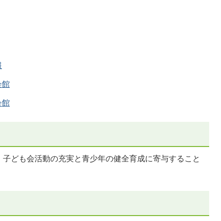
報
会館
会館
、子ども会活動の充実と青少年の健全育成に寄与すること