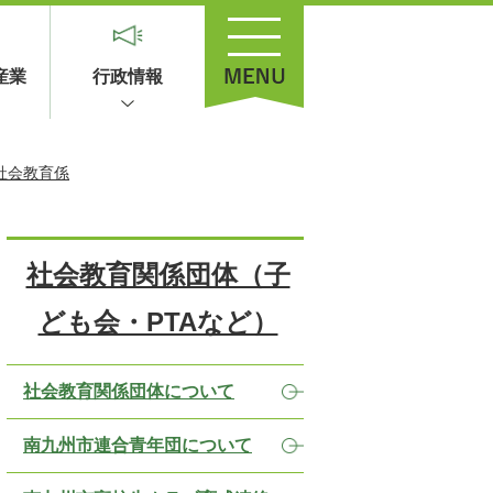
産業
行政情報
社会教育係
社会教育関係団体（子
ども会・PTAなど）
社会教育関係団体について
南九州市連合青年団について