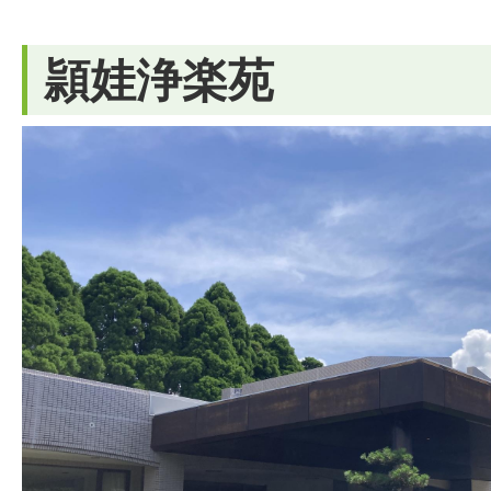
頴娃浄楽苑