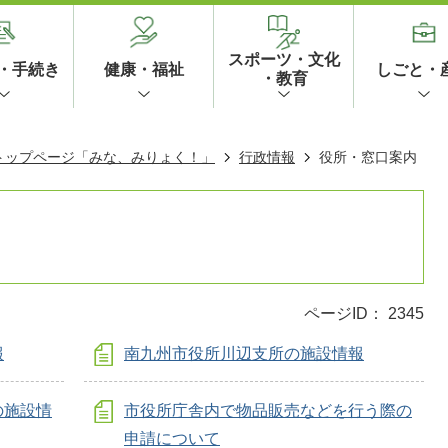
スポーツ・文化
・手続き
健康・福祉
しごと・
・教育
 トップページ「みな、みりょく！」
行政情報
役所・窓口案内
ページID：
2345
報
南九州市役所川辺支所の施設情報
の施設情
市役所庁舎内で物品販売などを行う際の
申請について