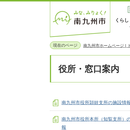
くらし
現在のページ
南九州市ホームページ |
役所・窓口案内
南九州市役所頴娃支所の施設情
南九州市役所本所（知覧支所）
報