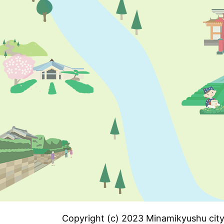
Copyright (c) 2023 Minamikyushu city.