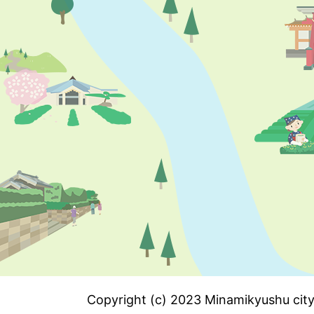
Copyright (c) 2023 Minamikyushu city.