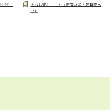
流お試し
土地お売りします（市有財産の随時売払
い）