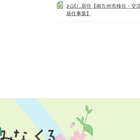
お試し居住【南九州市移住・交
居住事業】