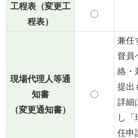
工程表（変更工
〇
程表）
兼任
督員
絡・
現場代理人等通
提出
知書
〇
詳細
（変更通知書）
し「
任申