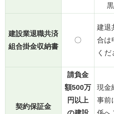
建退
建設業退職共済
〇
合は
組合掛金収納書
くだ
請負金
額500万
現金
円以上
事前
契約保証金
の建設
係へ