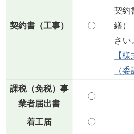
契約
契約書（工事）
〇
繕）
さい
【様
（委
課税（免税）事
〇
業者届出書
着工届
〇