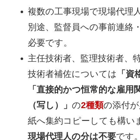
複数の工事現場で現場代理
別途、監督員への事前連絡
必要です。
主任技術者、監理技術者、
技術者補佐については
「資
「直接的かつ恒常的な雇用
（写し）」
の
2種類
の添付が
紙へ集約コピーしても構い
現場代理人の分は不要
です