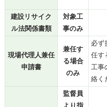
建設リサイク
対象工
ル法関係書類
事のみ
必ず
兼任す
現場代理人兼任
任す
る場合
申請書
工事
のみ
絡く
監督員
より指