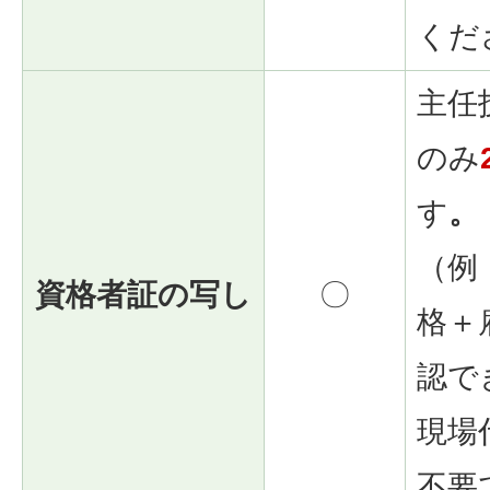
くだ
主任
のみ
す
。
（例
資格者証の写し
〇
格＋
認で
現場
不要