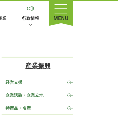
産業
行政情報
産業振興
経営支援
企業誘致・企業立地
特産品・名産