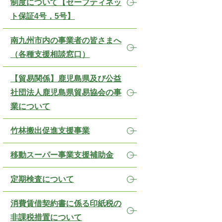
制度について【セーフティネッ
ト保証4号，5号】
南九州市内の事業者の皆さまへ
（各種支援相談窓口）
【貿易関係】鹿児島県及び公益
社団法人鹿児島県貿易協会の事
業について
竹林搬出促進支援事業
移動スーパー事業支援補助金
定期検査について
消費賃借契約書に係る印紙税の
非課税措置について