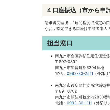
4 口座振込（市から申
請求書受理後，2週間程度で指定の
なお，指定できる口座は申請者本人
担当窓口
南九州市企画課移住定住促進
〒897-0392
南九州市知覧町郡6204番地
電話：
0993-83-2511
（外部リ
南九州市役所頴娃支所地域振
〒891-0702
南九州市頴娃町牧之内2830番
電話：
0993-36-1111
（外部リ