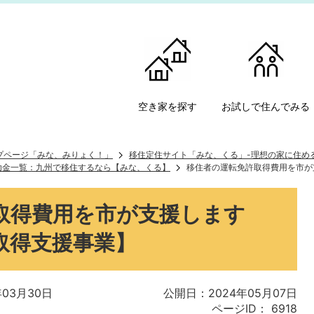
空き家を探す
お試しで住んでみる
ップページ「みな、みりょく！」
移住定住サイト「みな、くる」-理想の家に住め
助金一覧：九州で移住するなら【みな、くる】
移住者の運転免許取得費用を市が
取得費用を市が支援します
取得支援事業】
03月30日
公開日：2024年05月07日
ページID：
6918