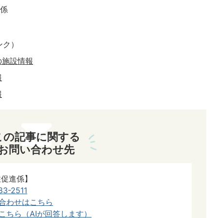
興係
ンク）
の施設情報
報
報
この記事に関する
お問い合わせ先
住促進係】
83-2511
合わせはこちら
こちら（AIが回答します）