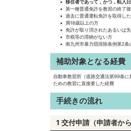
移住者であって，かつ，転入日
第一種普通免許を教習の終了
過去に普通運転免許を取得し
満18歳以上の方
免許が取り消されたあるいは
市税等の滞納がない方
南九州市暴力団排除条例第2条
補助対象となる経費
自動車教習所（道路交通法第99条
ための教習に直接要した経費
手続きの流れ
1 交付申請（申請者か