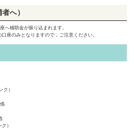
請者へ）
口座へ補助金が振り込まれます。
の口座のみとなりますので，ご注意ください。
係
ンク）
興係
地
ンク）