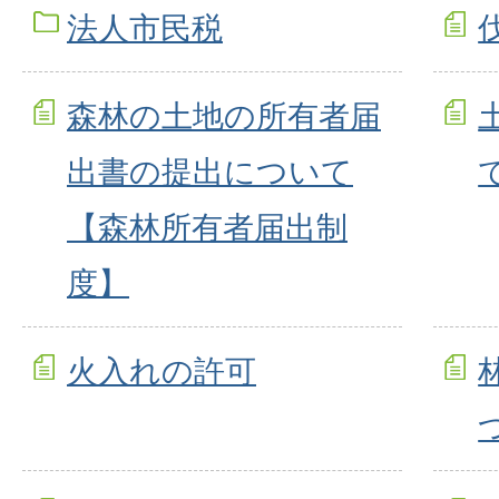
法人市民税
森林の土地の所有者届
出書の提出について
【森林所有者届出制
度】
火入れの許可