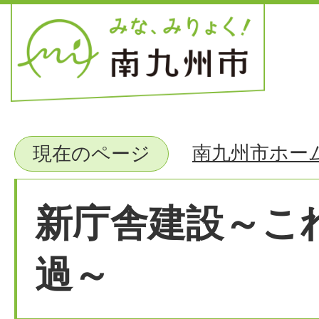
南九州市ホー
現在のページ
新庁舎建設～こ
過～