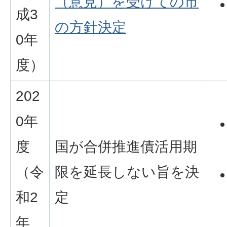
（意見）を受けての市
成3
の方針決定
0年
度）
202
0年
度
国が合併推進債活用期
（令
限を延長しない旨を決
和2
定
年