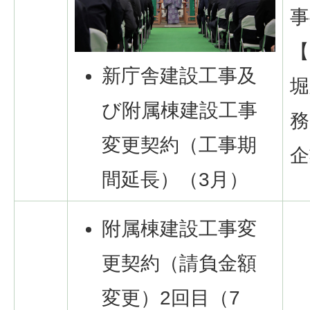
事
【
新庁舎建設工事及
堀
び附属棟建設工事
務
変更契約（工事期
企
間延長）（3月）
附属棟建設工事変
更契約（請負金額
変更）2回目（7