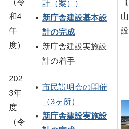
（令
【
計（案））
和4
山
新庁舎建設基本設
年
設
計の完成
度）
新庁舎建設実施設
計の着手
202
市民説明会の開催
3年
（3ヶ所）
度
新庁舎建設実施設
（令