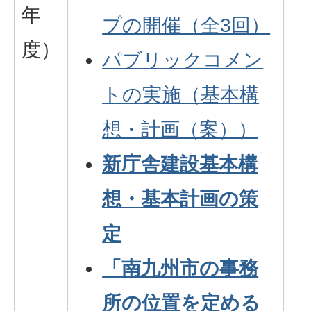
年
プの開催（全3回）
度）
パブリックコメン
トの実施（基本構
想・計画（案））
新庁舎建設基本構
想・基本計画の策
定
「南九州市の事務
所の位置を定める