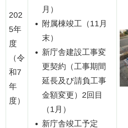
月）
202
附属棟竣工（11月
5年
末）
度
新庁舎建設工事変
（令
更契約（工事期間
和7
延長及び請負工事
年
金額変更）2回目
度）
（1月）
新庁舎竣工予定