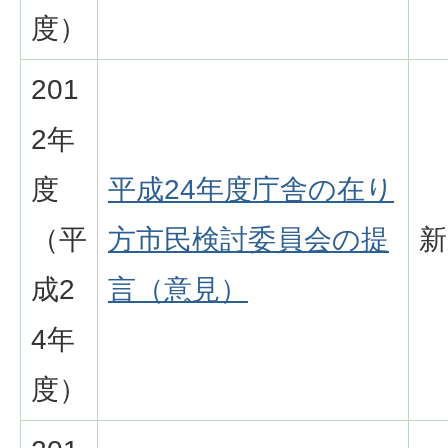
度）
201
2年
度
平成24年度庁舎の在り
（平
方市民検討委員会の提
新
成2
言（意見）
4年
度）