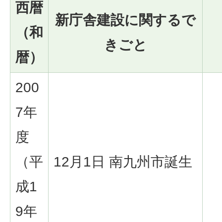
西暦
新庁舎建設に関するで
（和
きごと
暦）
200
7年
度
（平
12月1日 南九州市誕生
成1
9年