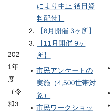
により中止 後日資
料配付】
【8月開催 3ヶ所】
【11月開催 9ヶ
202
所】
1年
市民アンケートの
度
実施（4,500世帯対
（令
象）
和3
市民ワークショッ