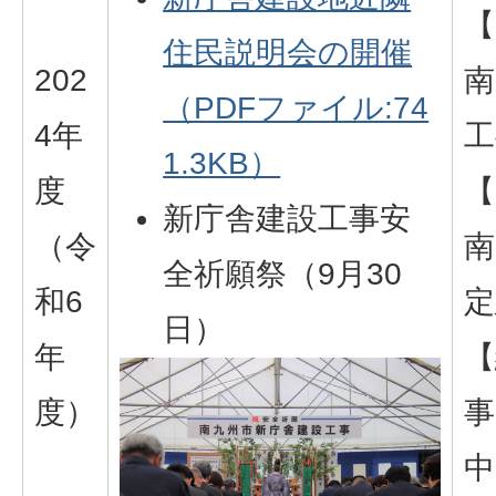
【
住民説明会の開催
202
南
（PDFファイル:74
4年
工
1.3KB）
度
【
新庁舎建設工事安
（令
南
全祈願祭（9月30
和6
定
日）
年
【
度）
事
中