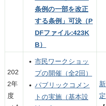
条例の一部を改正
する条例」可決（P
DFファイル:423K
B）
市民ワークショッ
202
プの開催（全2回）
2年
新
パブリックコメン
度
定
トの実施（基本設