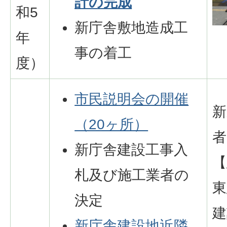
計の完成
和5
新庁舎敷地造成工
年
事の着工
度）
市民説明会の開催
新
（20ヶ所）
者
新庁舎建設工事入
【
札及び施工業者の
東
決定
建
新庁舎建設地近隣