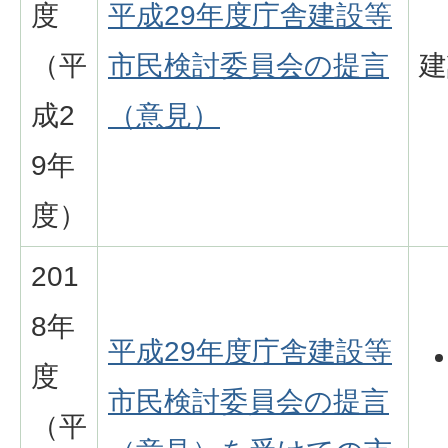
度
平成29年度庁舎建設等
（平
市民検討委員会の提言
建
成2
（意見）
9年
度）
201
8年
平成29年度庁舎建設等
度
市民検討委員会の提言
（平