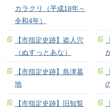
カラクリ（平成18年～
令和4年）
【市指定史跡】盗人穴
（ぬすっとあな）
【市指定史跡】島津墓
地
【市指定史跡】旧知覧