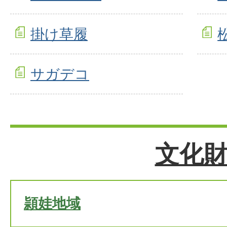
掛け草履
サガデコ
文化
頴娃地域