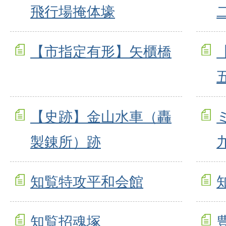
飛行場掩体壕
【市指定有形】矢櫃橋
【史跡】金山水車（轟
製錬所）跡
知覧特攻平和会館
知覧招魂塚