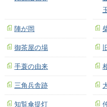
陣が岡
御茶屋の場
手蓑の由来
三角兵舎跡
知覧傘提灯