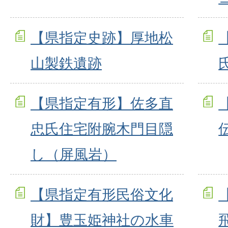
【県指定史跡】厚地松
山製鉄遺跡
【県指定有形】佐多直
忠氏住宅附腕木門目隠
し（屏風岩）
【県指定有形民俗文化
財】豊玉姫神社の水車