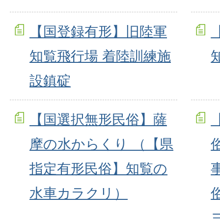
【国登録有形】旧陸軍
知覧飛行場 着陸訓練施
設鎮碇
【国選択無形民俗】薩
摩の水からくり （【県
指定有形民俗】知覧の
水車カラクリ）